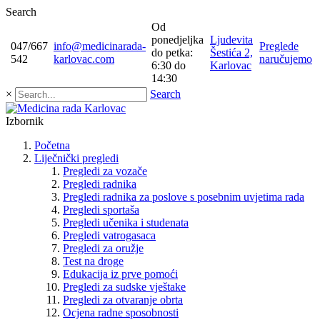
Search
Od
ponedjeljka
Ljudevita
047/667
info@medicinarada-
Preglede
do petka:
Šestića 2,
542
karlovac.com
naručujemo
6:30 do
Karlovac
14:30
×
Search
Izbornik
Početna
Liječnički pregledi
Pregledi za vozače
Pregledi radnika
Pregledi radnika za poslove s posebnim uvjetima rada
Pregledi sportaša
Pregledi učenika i studenata
Pregledi vatrogasaca
Pregledi za oružje
Test na droge
Edukacija iz prve pomoći
Pregledi za sudske vještake
Pregledi za otvaranje obrta
Ocjena radne sposobnosti