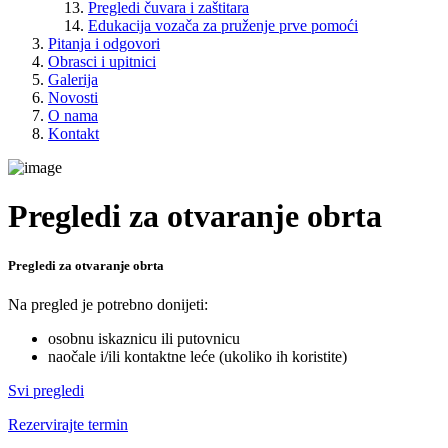
Pregledi čuvara i zaštitara
Edukacija vozača za pruženje prve pomoći
Pitanja i odgovori
Obrasci i upitnici
Galerija
Novosti
O nama
Kontakt
Pregledi za otvaranje obrta
Pregledi za otvaranje obrta
Na pregled je potrebno donijeti:
osobnu iskaznicu ili putovnicu
naočale i/ili kontaktne leće (ukoliko ih koristite)
Svi pregledi
Rezervirajte termin