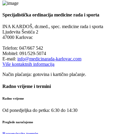
Specijalistička ordinacija medicine rada i sporta
INA KARDOŠ, dr.med., spec. medicine rada i sporta
Ljudevita Šestića 2
47000 Karlovac
Telefon: 047/667 542
Mobitel: 091/529-5074
E-mail:
info@medicinarada-karlovac.com
Više kontaktnih informacija
Način plaćanja: gotovina i kartično plaćanje.
Radno vrijeme i termini
Radno vrijeme
Od ponedjeljka do petka: 6:30 do 14:30
Preglede naručujemo
Rezervirajte termin