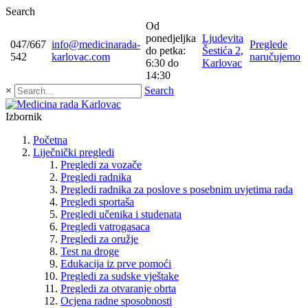
Search
Od
ponedjeljka
Ljudevita
047/667
info@medicinarada-
Preglede
do petka:
Šestića 2,
542
karlovac.com
naručujemo
6:30 do
Karlovac
14:30
×
Search
Izbornik
Početna
Liječnički pregledi
Pregledi za vozače
Pregledi radnika
Pregledi radnika za poslove s posebnim uvjetima rada
Pregledi sportaša
Pregledi učenika i studenata
Pregledi vatrogasaca
Pregledi za oružje
Test na droge
Edukacija iz prve pomoći
Pregledi za sudske vještake
Pregledi za otvaranje obrta
Ocjena radne sposobnosti