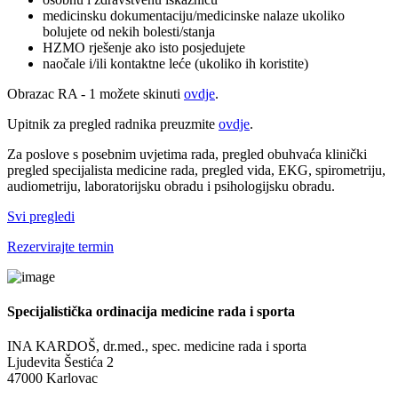
medicinsku dokumentaciju/medicinske nalaze ukoliko
bolujete od nekih bolesti/stanja
HZMO rješenje ako isto posjedujete
naočale i/ili kontaktne leće (ukoliko ih koristite)
Obrazac RA - 1 možete skinuti
ovdje
.
Upitnik za pregled radnika preuzmite
ovdje
.
Za poslove s posebnim uvjetima rada, pregled obuhvaća klinički
pregled specijalista medicine rada, pregled vida, EKG, spirometriju,
audiometriju, laboratorijsku obradu i psihologijsku obradu.
Svi pregledi
Rezervirajte termin
Specijalistička ordinacija medicine rada i sporta
INA KARDOŠ, dr.med., spec. medicine rada i sporta
Ljudevita Šestića 2
47000 Karlovac