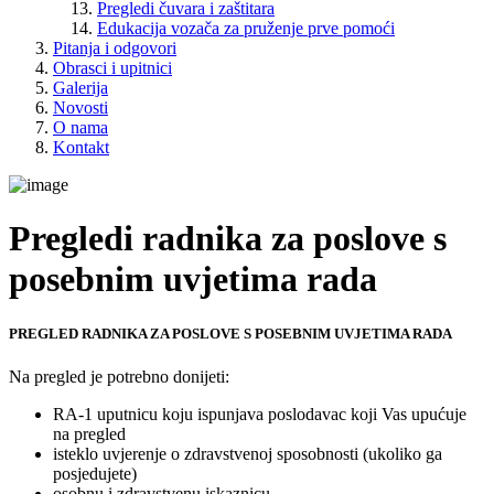
Pregledi čuvara i zaštitara
Edukacija vozača za pruženje prve pomoći
Pitanja i odgovori
Obrasci i upitnici
Galerija
Novosti
O nama
Kontakt
Pregledi radnika za poslove s
posebnim uvjetima rada
PREGLED RADNIKA ZA POSLOVE S POSEBNIM UVJETIMA RADA
Na pregled je potrebno donijeti:
RA-1 uputnicu koju ispunjava poslodavac koji Vas upućuje
na pregled
isteklo uvjerenje o zdravstvenoj sposobnosti (ukoliko ga
posjedujete)
osobnu i zdravstvenu iskaznicu