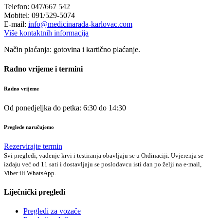
Telefon: 047/667 542
Mobitel: 091/529-5074
E-mail:
info@medicinarada-karlovac.com
Više kontaktnih informacija
Način plaćanja: gotovina i kartično plaćanje.
Radno vrijeme i termini
Radno vrijeme
Od ponedjeljka do petka: 6:30 do 14:30
Preglede naručujemo
Rezervirajte termin
Svi pregledi, vađenje krvi i testiranja obavljaju se u Ordinaciji. Uvjerenja se
izdaju već od 11 sati i dostavljaju se poslodavcu isti dan po želji na e-mail,
Viber ili WhatsApp.
Liječnički pregledi
Pregledi za vozače