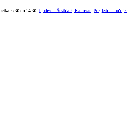
petka: 6:30 do 14:30
Ljudevita Šestića 2, Karlovac
Preglede naručuj