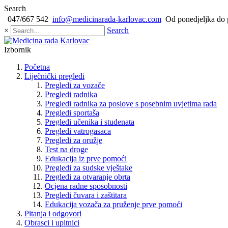
Search
047/667 542
info@medicinarada-karlovac.com
Od ponedjeljka do 
×
Search
Izbornik
Početna
Liječnički pregledi
Pregledi za vozače
Pregledi radnika
Pregledi radnika za poslove s posebnim uvjetima rada
Pregledi sportaša
Pregledi učenika i studenata
Pregledi vatrogasaca
Pregledi za oružje
Test na droge
Edukacija iz prve pomoći
Pregledi za sudske vještake
Pregledi za otvaranje obrta
Ocjena radne sposobnosti
Pregledi čuvara i zaštitara
Edukacija vozača za pruženje prve pomoći
Pitanja i odgovori
Obrasci i upitnici