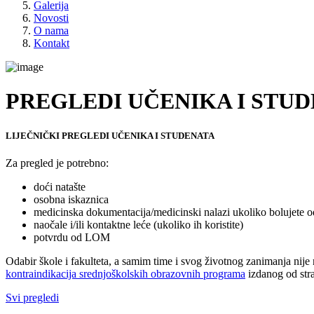
Galerija
Novosti
O nama
Kontakt
PREGLEDI UČENIKA I STU
LIJEČNIČKI PREGLEDI UČENIKA I STUDENATA
Za pregled je potrebno:
doći natašte
osobna iskaznica
medicinska dokumentacija/medicinski nalazi ukoliko bolujete od
naočale i/ili kontaktne leće (ukoliko ih koristite)
potvrdu od LOM
Odabir škole i fakulteta, a samim time i svog životnog zanimanja nije
kontraindikacija srednjoškolskih obrazovnih programa
izdanog od stra
Svi pregledi