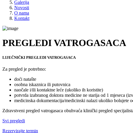
Galerija
Novosti
O nama
Kontakt
PREGLEDI VATROGASACA
LIJEČNIČKI PREGLEDI VATROGASACA
Za pregled je potrebno:
doći natašte
osobna iskaznica ili putovnica
naočale i/ili kontaktne leće (ukoliko ih koristite)
potvrda izabranog doktora medicine ne starija od 1 mjeseca (iz
medicinska dokumentacija/medicinski nalazi ukoliko bolujete od
Zdravstveni pregled vatrogasaca obuhvaća klinički pregled specijalista
Svi pregledi
Rezervirajte termin