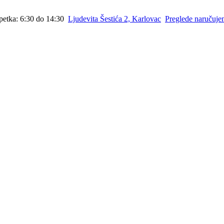
petka: 6:30 do 14:30
Ljudevita Šestića 2, Karlovac
Preglede naručuj