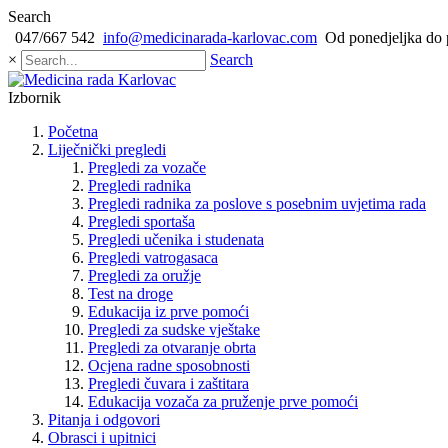
Search
047/667 542
info@medicinarada-karlovac.com
Od ponedjeljka do 
×
Search
Izbornik
Početna
Liječnički pregledi
Pregledi za vozače
Pregledi radnika
Pregledi radnika za poslove s posebnim uvjetima rada
Pregledi sportaša
Pregledi učenika i studenata
Pregledi vatrogasaca
Pregledi za oružje
Test na droge
Edukacija iz prve pomoći
Pregledi za sudske vještake
Pregledi za otvaranje obrta
Ocjena radne sposobnosti
Pregledi čuvara i zaštitara
Edukacija vozača za pruženje prve pomoći
Pitanja i odgovori
Obrasci i upitnici