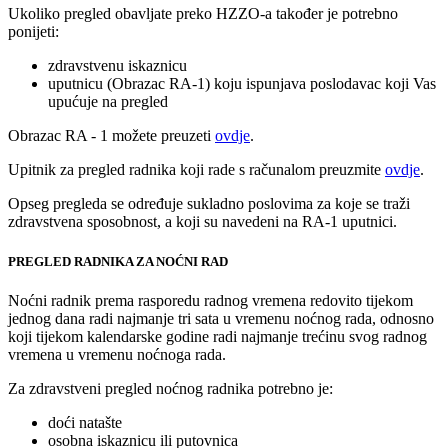
Ukoliko pregled obavljate preko HZZO-a također je potrebno
ponijeti:
zdravstvenu iskaznicu
uputnicu (Obrazac RA-1) koju ispunjava poslodavac koji Vas
upućuje na pregled
Obrazac RA - 1 možete preuzeti
ovdje
.
Upitnik za pregled radnika koji rade s računalom preuzmite
ovdje
.
Opseg pregleda se određuje sukladno poslovima za koje se traži
zdravstvena sposobnost, a koji su navedeni na RA-1 uputnici.
PREGLED RADNIKA ZA NOĆNI RAD
Noćni radnik prema rasporedu radnog vremena redovito tijekom
jednog dana radi najmanje tri sata u vremenu noćnog rada, odnosno
koji tijekom kalendarske godine radi najmanje trećinu svog radnog
vremena u vremenu noćnoga rada.
Za zdravstveni pregled noćnog radnika potrebno je:
doći natašte
osobna iskaznicu ili putovnica