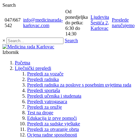
Search
Od
ponedjeljka
Ljudevita
047/667
info@medicinarada-
Preglede
do petka:
Šestića 2,
542
karlovac.com
naručujemo
6:30 do
Karlovac
14:30
×
Search
Izbornik
Početna
Liječnički pregledi
Pregledi za vozače
Pregledi radnika
Pregledi radnika za poslove s posebnim uvjetima rada
Pregledi sportaša
Pregledi učenika i studenata
Pregledi vatrogasaca
Pregledi za oružje
Test na droge
Edukacija iz prve pomoći
Pregledi za sudske vještake
Pregledi za otvaranje obrta
Ocjena radne sposobnosti