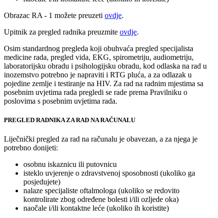
Obrazac RA - 1 možete preuzeti
ovdje
.
Upitnik za pregled radnika preuzmite
ovdje
.
Osim standardnog pregleda koji obuhvaća pregled specijalista
medicine rada, pregled vida, EKG, spirometriju, audiometriju,
laboratorijsku obradu i psihologijsku obradu, kod odlaska na rad u
inozemstvo potrebno je napraviti i RTG pluća, a za odlazak u
pojedine zemlje i testiranje na HIV. Za rad na radnim mjestima sa
posebnim uvjetima rada pregledi se rade prema Pravilniku o
poslovima s posebnim uvjetima rada.
PREGLED RADNIKA ZA RAD NA RAČUNALU
Liječnički pregled za rad na računalu je obavezan, a za njega je
potrebno donijeti:
osobnu iskaznicu ili putovnicu
isteklo uvjerenje o zdravstvenoj sposobnosti (ukoliko ga
posjedujete)
nalaze specijaliste oftalmologa (ukoliko se redovito
kontrolirate zbog određene bolesti i/ili ozljede oka)
naočale i/ili kontaktne leće (ukoliko ih koristite)