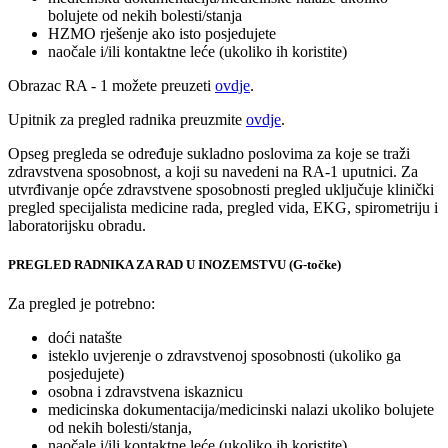
bolujete od nekih bolesti/stanja
HZMO rješenje ako isto posjedujete
naočale i/ili kontaktne leće (ukoliko ih koristite)
Obrazac RA - 1 možete preuzeti
ovdje
.
Upitnik za pregled radnika preuzmite
ovdje
.
Opseg pregleda se određuje sukladno poslovima za koje se traži
zdravstvena sposobnost, a koji su navedeni na RA-1 uputnici. Za
utvrđivanje opće zdravstvene sposobnosti pregled uključuje klinički
pregled specijalista medicine rada, pregled vida, EKG, spirometriju i
laboratorijsku obradu.
PREGLED RADNIKA ZA RAD U INOZEMSTVU (G-točke)
Za pregled je potrebno:
doći natašte
isteklo uvjerenje o zdravstvenoj sposobnosti (ukoliko ga
posjedujete)
osobna i zdravstvena iskaznicu
medicinska dokumentacija/medicinski nalazi ukoliko bolujete
od nekih bolesti/stanja,
naočale i/ili kontaktne leće (ukoliko ih koristite)