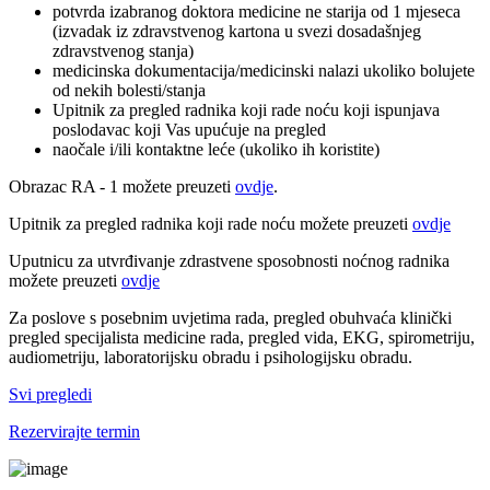
potvrda izabranog doktora medicine ne starija od 1 mjeseca
(izvadak iz zdravstvenog kartona u svezi dosadašnjeg
zdravstvenog stanja)
medicinska dokumentacija/medicinski nalazi ukoliko bolujete
od nekih bolesti/stanja
Upitnik za pregled radnika koji rade noću koji ispunjava
poslodavac koji Vas upućuje na pregled
naočale i/ili kontaktne leće (ukoliko ih koristite)
Obrazac RA - 1 možete preuzeti
ovdje
.
Upitnik za pregled radnika koji rade noću možete preuzeti
ovdje
Uputnicu za utvrđivanje zdrastvene sposobnosti noćnog radnika
možete preuzeti
ovdje
Za poslove s posebnim uvjetima rada, pregled obuhvaća klinički
pregled specijalista medicine rada, pregled vida, EKG, spirometriju,
audiometriju, laboratorijsku obradu i psihologijsku obradu.
Svi pregledi
Rezervirajte termin