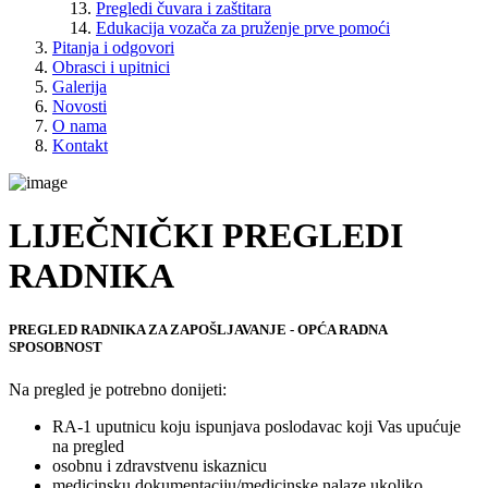
Pregledi čuvara i zaštitara
Edukacija vozača za pruženje prve pomoći
Pitanja i odgovori
Obrasci i upitnici
Galerija
Novosti
O nama
Kontakt
LIJEČNIČKI PREGLEDI
RADNIKA
PREGLED RADNIKA ZA ZAPOŠLJAVANJE - OPĆA RADNA
SPOSOBNOST
Na pregled je potrebno donijeti:
RA-1 uputnicu koju ispunjava poslodavac koji Vas upućuje
na pregled
osobnu i zdravstvenu iskaznicu
medicinsku dokumentaciju/medicinske nalaze ukoliko